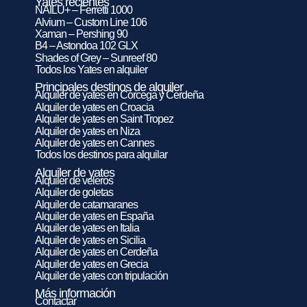
Yates recientes
NAILU+ – Ferretti 1000
Alvium – Custom Line 106
Xaman – Pershing 90
B4 – Astondoa 102 GLX
Shades of Grey – Sunreef 80
Todos los Yates en alquiler
Principales destinos de alquiler
Alquiler de yates en Córcega y Cerdeña
Alquiler de yates en Croacia
Alquiler de yates en Saint Tropez
Alquiler de yates en Niza
Alquiler de yates en Cannes
Todos los destinos para alquilar
Alquiler de yates
Alquiler de veleros
Alquiler de goletas
Alquiler de catamaranes
Alquiler de yates en España
Alquiler de yates en Italia
Alquiler de yates en Sicilia
Alquiler de yates en Cerdeña
Alquiler de yates en Grecia
Alquiler de yates con tripulación
Más información
Contactar