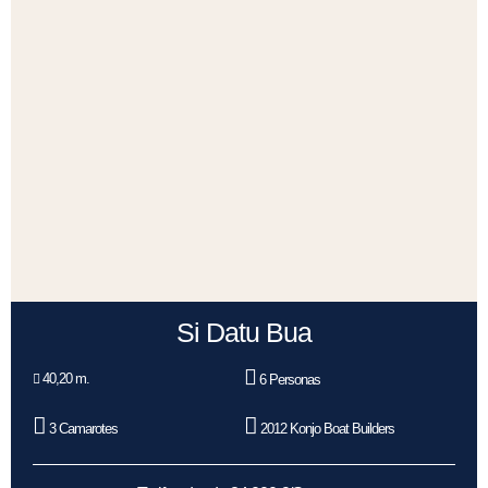
Si Datu Bua
40,20 m.
6 Personas
3 Camarotes
2012 Konjo Boat Builders