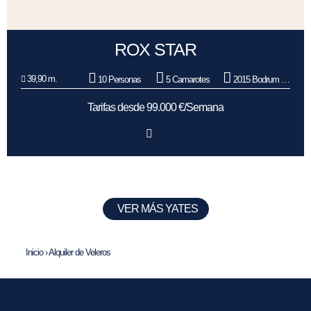
ROX STAR
39,90 m.
10 Personas
5 Camarotes
2015 Bodrum Oguz Marin
Tarifas desde 99.000 €/Semana
VER MÁS YATES
Inicio
›
Alquiler de Veleros