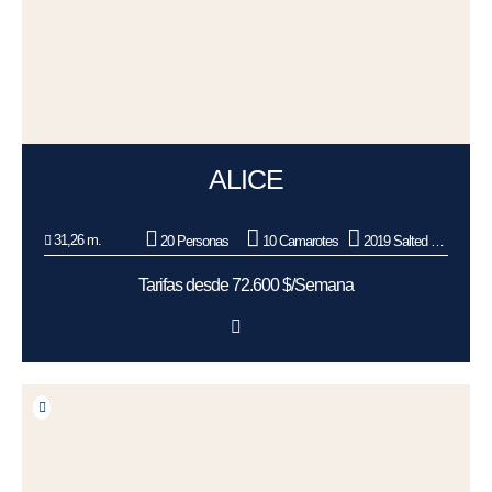
ALICE
31,26 m.
20 Personas
10 Camarotes
2019 Salted Fiber Works
Tarifas desde 72.600 $/Semana