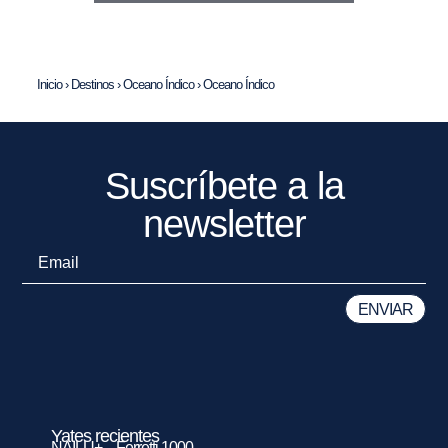
Inicio
›
Destinos
›
Oceano Índico
›
Oceano Índico
Suscríbete a la
newsletter
Yates recientes
NAILU+ – Ferretti 1000