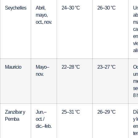
Seychelles
Abril,
24–30 °C
26–30 °C
Un
mayo,
ab
oct., nov.
ma
ca
en
vi
al
Mauricio
Mayo–
22–28 °C
23–27 °C
Oc
nov.
un
me
se
8 
Zanzíbar y
Jun.–
25–31 °C
26–29 °C
Dí
Pemba
oct. /
y 
dic.–feb.
en
te