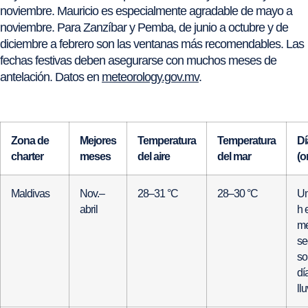
noviembre. Mauricio es especialmente agradable de mayo a
noviembre. Para Zanzíbar y Pemba, de junio a octubre y de
diciembre a febrero son las ventanas más recomendables. Las
fechas festivas deben asegurarse con muchos meses de
antelación. Datos en
meteorology.gov.mv
.
Zona de
Mejores
Temperatura
Temperatura
Dí
charter
meses
del aire
del mar
(o
Maldivas
Nov.–
28–31 °C
28–30 °C
Un
abril
h 
me
se
so
dí
ll