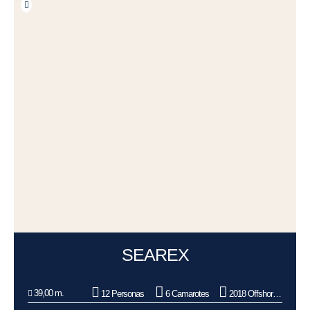
SEAREX
39,00 m.
12 Personas
6 Camarotes
2018 Offshore Yard