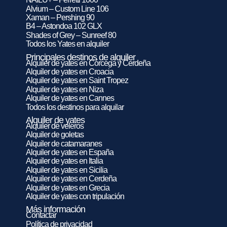
Alvium – Custom Line 106
Xaman – Pershing 90
B4 – Astondoa 102 GLX
Shades of Grey – Sunreef 80
Todos los Yates en alquiler
Principales destinos de alquiler
Alquiler de yates en Córcega y Cerdeña
Alquiler de yates en Croacia
Alquiler de yates en Saint Tropez
Alquiler de yates en Niza
Alquiler de yates en Cannes
Todos los destinos para alquilar
Alquiler de yates
Alquiler de veleros
Alquiler de goletas
Alquiler de catamaranes
Alquiler de yates en España
Alquiler de yates en Italia
Alquiler de yates en Sicilia
Alquiler de yates en Cerdeña
Alquiler de yates en Grecia
Alquiler de yates con tripulación
Más información
Contactar
Política de privacidad