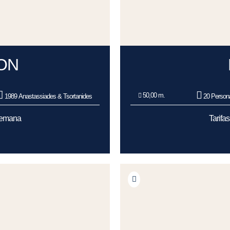
ION
50,00 m.
1989 Anastassiades & Tsortanides
20 Person
/Semana
Tarifa