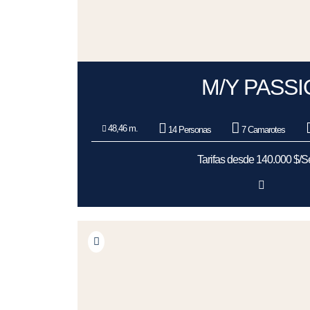
M/Y PASS
48,46 m.
14 Personas
7 Camarotes
Tarifas desde 140.000 $