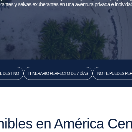
brantes y selvas exuberantes en una aventura privada e inolvidab
L DESTINO
ITINERARIO PERFECTO DE 7 DÍAS
NO TE PUEDES PE
nibles en América Cen