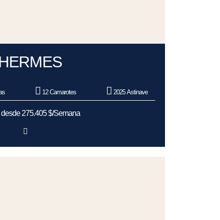
HERMES
as
12 Camarotes
2025 Astinave
s desde 275.405 $/Semana