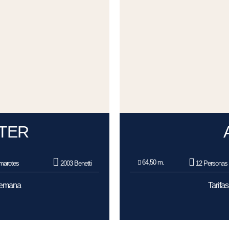
TER
64,50 m.
marotes
2003 Benetti
12 Personas
/Semana
Tarifa