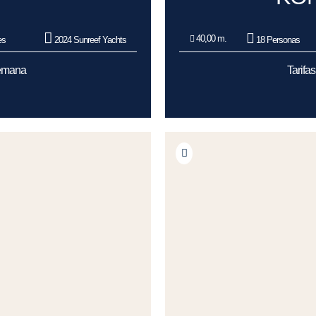
40,00 m.
es
2024 Sunreef Yachts
18 Personas
Semana
Tarifa