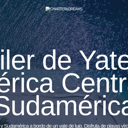
iler de Yat
rica Centr
Sudaméric
y Sudamérica a bordo de un yate de lujo. Disfruta de playas ví