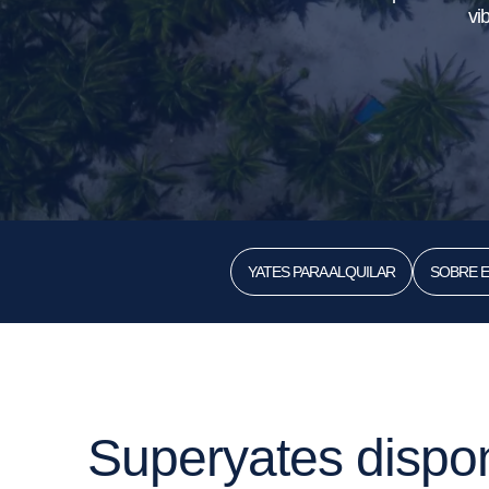
vi
YATES PARA ALQUILAR
SOBRE E
Superyates dispo