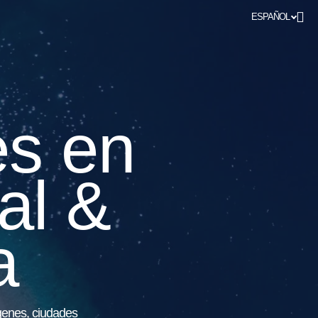
ESPAÑOL
es en
al &
a
rgenes, ciudades