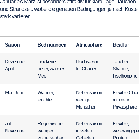
Januar bis März ist besonders attraktiv für klare Tage, Tauchen
und Strandzeit, wobei die genauen Bedingungen je nach Küste
stark variieren.
Saison
Bedingungen
Atmosphäre
Ideal für
Dezember–
Trockener,
Hochsaison
Tauchen,
April
heller, warmes
für Charter
Strände,
Meer
Inselhopping
Mai–Juni
Wärmer,
Nebensaison,
Flexible Char
feuchter
weniger
mit mehr
Menschen
Privatsphäre
Juli–
Regnerischer,
Nebensaison
Flexible,
November
weniger
in vielen
wetterangepa
vorhersehbar
Gebieten
Routen