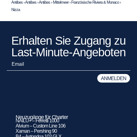
Antibes
›
Antibes
›
Antibes
›
Mittelmeer
›
Französische Riviera & Monaco
›
Nizza
Erhalten Sie Zugang zu
Last-Minute-Angeboten
Neuzugänge für Charter
NAILU+ – Ferretti 1000
Alvium – Custom Line 106
Xaman – Pershing 90
B4 – Astondoa 102 GLX