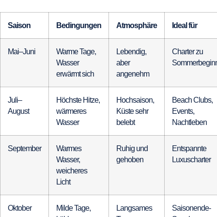
Saison
Bedingungen
Atmosphäre
Ideal für
Mai–Juni
Warme Tage,
Lebendig,
Charter zu
Wasser
aber
Sommerbegin
erwärmt sich
angenehm
Juli–
Höchste Hitze,
Hochsaison,
Beach Clubs,
August
wärmeres
Küste sehr
Events,
Wasser
belebt
Nachtleben
September
Warmes
Ruhig und
Entspannte
Wasser,
gehoben
Luxuscharter
weicheres
Licht
Oktober
Milde Tage,
Langsames
Saisonende-