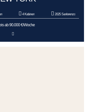
en
4 Kabinen
2025 Sanlorenzo
eis ab 90.000 €/Woche