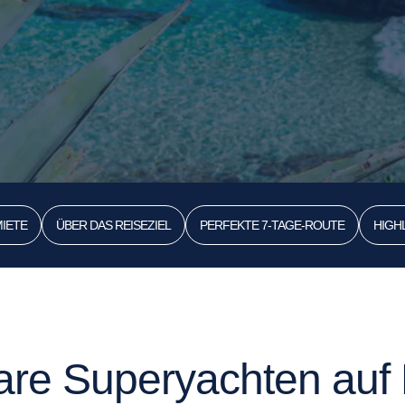
IETE
ÜBER DAS REISEZIEL
PERFEKTE 7-TAGE-ROUTE
HIGH
are Superyachten auf 