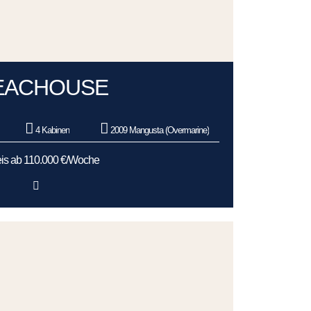
EACHOUSE
4 Kabinen
2009 Mangusta (Overmarine)
is ab 110.000 €/Woche