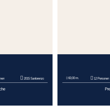
60,00 m.
inen
2015 Sanlorenzo
12 Personen
oche
Pre