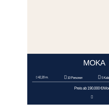
MOKA
42,20 m.
10 Personen
5 Kab
Preis ab 190.000 €/W