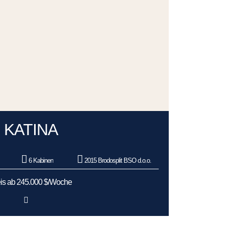
KATINA
6 Kabinen
2015 Brodosplit BSO d.o.o.
is ab 245.000 $/Woche