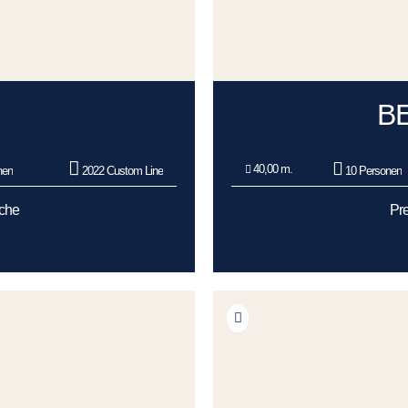
B
40,00 m.
nen
2022 Custom Line
10 Personen
oche
Pre