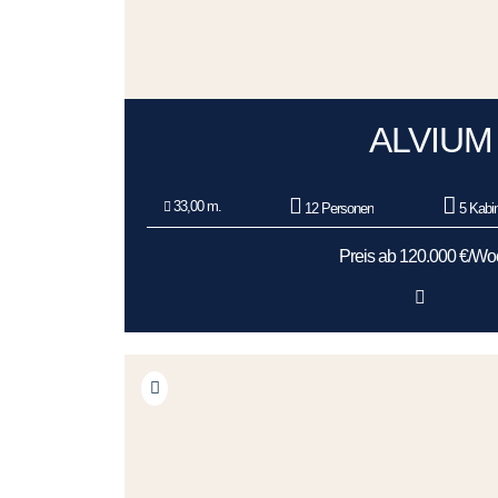
ALVIUM
33,00 m.
12 Personen
5 Kabi
Preis ab 120.000 €/W