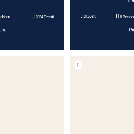
30,53 m.
abinen
2024 Ferretti
8 Person
oche
Pr