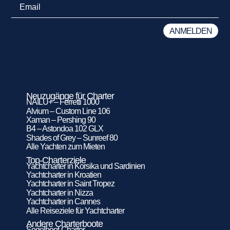
Neuzugänge für Charter
NAILU+ – Ferretti 1000
Alvium – Custom Line 106
Xaman – Pershing 90
B4 – Astondoa 102 GLX
Shades of Grey – Sunreef 80
Alle Yachten zum Mieten
Top-Charterziele
Yachtcharter in Korsika und Sardinien
Yachtcharter in Kroatien
Yachtcharter in Saint Tropez
Yachtcharter in Nizza
Yachtcharter in Cannes
Alle Reiseziele für Yachtcharter
Andere Charterboote
Segelboot-Charter