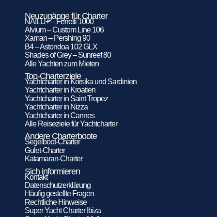
Neuzugänge für Charter
NAILU+ – Ferretti 1000
Alvium – Custom Line 106
Xaman – Pershing 90
B4 – Astondoa 102 GLX
Shades of Grey – Sunreef 80
Alle Yachten zum Mieten
Top-Charterziele
Yachtcharter in Korsika und Sardinien
Yachtcharter in Kroatien
Yachtcharter in Saint Tropez
Yachtcharter in Nizza
Yachtcharter in Cannes
Alle Reiseziele für Yachtcharter
Andere Charterboote
Segelboot-Charter
Gulet-Charter
Katamaran-Charter
Sich informieren
Kontakt
Datenschutzerklärung
Häufig gestellte Fragen
Rechtliche Hinweise
Super Yacht Charter Ibiza