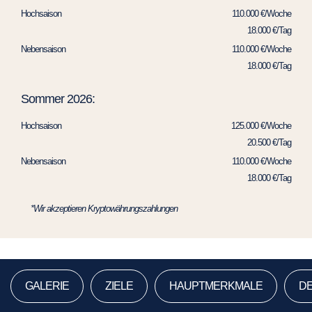
Hochsaison
110.000 €/Woche
18.000 €/Tag
Nebensaison
110.000 €/Woche
18.000 €/Tag
Sommer 2026:
Hochsaison
125.000 €/Woche
20.500 €/Tag
Nebensaison
110.000 €/Woche
18.000 €/Tag
*Wir akzeptieren Kryptowährungszahlungen
GALERIE
ZIELE
HAUPTMERKMALE
DE