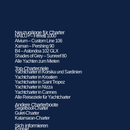
Neuzugänge für Charter
NAILU+ – Ferretti 1000
Alvium – Custom Line 106
Xaman – Pershing 90
B4 – Astondoa 102 GLX
Shades of Grey – Sunreef 80
Alle Yachten zum Mieten
Top-Charterziele
Yachtcharter in Korsika und Sardinien
Yachtcharter in Kroatien
Yachtcharter in Saint Tropez
Yachtcharter in Nizza
Yachtcharter in Cannes
Alle Reiseziele für Yachtcharter
Andere Charterboote
Segelboot-Charter
Gulet-Charter
Katamaran-Charter
Sich informieren
Kontakt