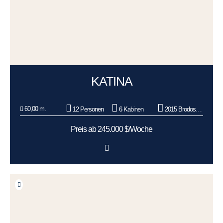
KATINA
60,00 m.
12 Personen
6 Kabinen
2015 Brodosplit BSO d.o.o.
Preis ab 245.000 $/Woche