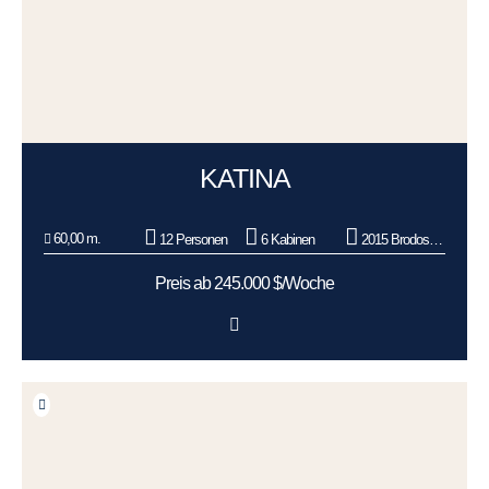
KATINA
60,00 m.
12 Personen
6 Kabinen
2015 Brodosplit BSO d.o.o.
Preis ab 245.000 $/Woche