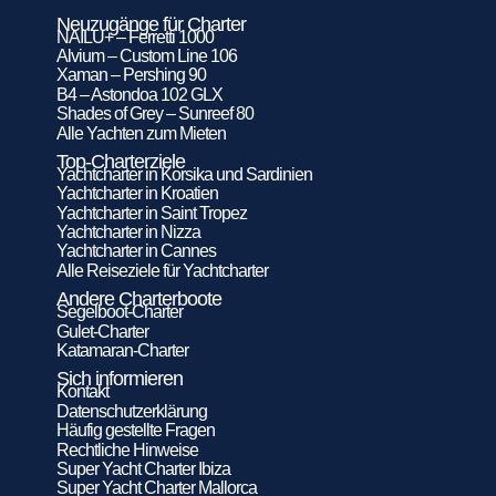
Neuzugänge für Charter
NAILU+ – Ferretti 1000
Alvium – Custom Line 106
Xaman – Pershing 90
B4 – Astondoa 102 GLX
Shades of Grey – Sunreef 80
Alle Yachten zum Mieten
Top-Charterziele
Yachtcharter in Korsika und Sardinien
Yachtcharter in Kroatien
Yachtcharter in Saint Tropez
Yachtcharter in Nizza
Yachtcharter in Cannes
Alle Reiseziele für Yachtcharter
Andere Charterboote
Segelboot-Charter
Gulet-Charter
Katamaran-Charter
Sich informieren
Kontakt
Datenschutzerklärung
Häufig gestellte Fragen
Rechtliche Hinweise
Super Yacht Charter Ibiza
Super Yacht Charter Mallorca