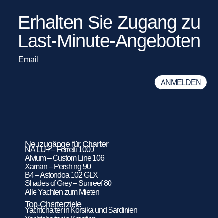
Erhalten Sie Zugang zu
Last-Minute-Angeboten
Neuzugänge für Charter
NAILU+ – Ferretti 1000
Alvium – Custom Line 106
Xaman – Pershing 90
B4 – Astondoa 102 GLX
Shades of Grey – Sunreef 80
Alle Yachten zum Mieten
Top-Charterziele
Yachtcharter in Korsika und Sardinien