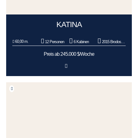
KATINA
60,00 m.
12 Personen
6 Kabinen
2015 Brodosplit BSO d.o.o.
Preis ab 245.000 $/Woche