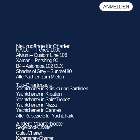
Neuzugänge für Charter
NAILU+ – Ferretti 1000
Alvium – Custom Line 106
Xaman – Pershing 90
B4 – Astondoa 102 GLX
Shades of Grey – Sunreef 80
Alle Yachten zum Mieten
Top-Charterziele
Yachtcharter in Korsika und Sardinien
Yachtcharter in Kroatien
Yachtcharter in Saint Tropez
Yachtcharter in Nizza
Yachtcharter in Cannes
Alle Reiseziele für Yachtcharter
Andere Charterboote
Segelboot-Charter
Gulet-Charter
Katamaran-Charter