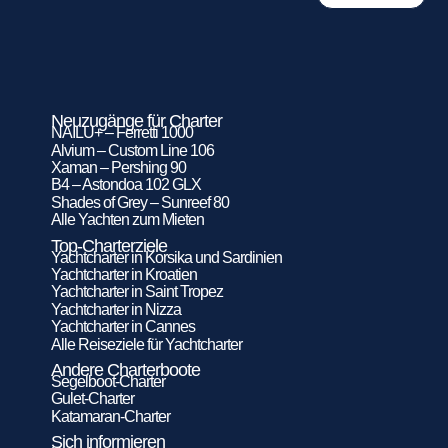
Neuzugänge für Charter
NAILU+ – Ferretti 1000
Alvium – Custom Line 106
Xaman – Pershing 90
B4 – Astondoa 102 GLX
Shades of Grey – Sunreef 80
Alle Yachten zum Mieten
Top-Charterziele
Yachtcharter in Korsika und Sardinien
Yachtcharter in Kroatien
Yachtcharter in Saint Tropez
Yachtcharter in Nizza
Yachtcharter in Cannes
Alle Reiseziele für Yachtcharter
Andere Charterboote
Segelboot-Charter
Gulet-Charter
Katamaran-Charter
Sich informieren