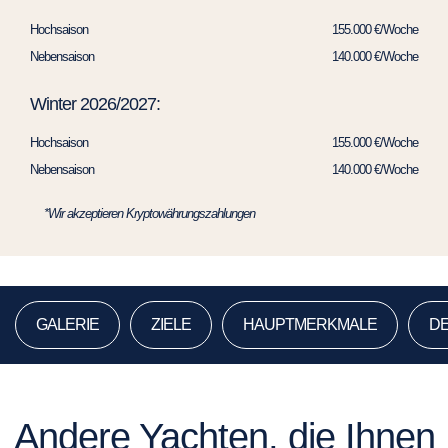
Hochsaison
155.000 €/Woche
Nebensaison
140.000 €/Woche
Winter 2026/2027:
Hochsaison
155.000 €/Woche
Nebensaison
140.000 €/Woche
*Wir akzeptieren Kryptowährungszahlungen
GALERIE
ZIELE
HAUPTMERKMALE
DE
Andere Yachten, die Ihnen