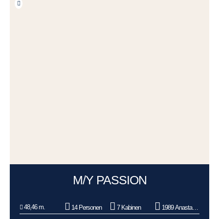
M/Y PASSION
48,46 m.
14 Personen
7 Kabinen
1989 Anastassiades & Tsortanides