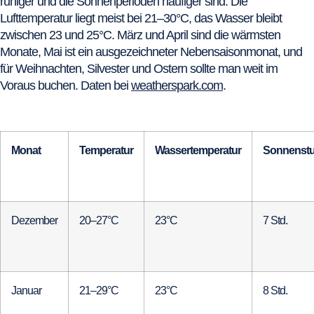
ruhiger und die Sonnenperioden häufiger sind. Die
Lufttemperatur liegt meist bei 21–30°C, das Wasser bleibt
zwischen 23 und 25°C. März und April sind die wärmsten
Monate, Mai ist ein ausgezeichneter Nebensaisonmonat, und
für Weihnachten, Silvester und Ostern sollte man weit im
Voraus buchen. Daten bei
weatherspark.com
.
Monat
Temperatur
Wassertemperatur
Sonnenst
Dezember
20–27°C
23°C
7 Std.
Januar
21–29°C
23°C
8 Std.