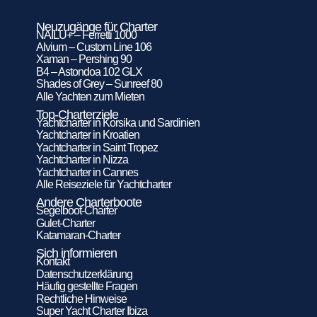
Neuzugänge für Charter
NAILU+ – Ferretti 1000
Alvium – Custom Line 106
Xaman – Pershing 90
B4 – Astondoa 102 GLX
Shades of Grey – Sunreef 80
Alle Yachten zum Mieten
Top-Charterziele
Yachtcharter in Korsika und Sardinien
Yachtcharter in Kroatien
Yachtcharter in Saint Tropez
Yachtcharter in Nizza
Yachtcharter in Cannes
Alle Reiseziele für Yachtcharter
Andere Charterboote
Segelboot-Charter
Gulet-Charter
Katamaran-Charter
Sich informieren
Kontakt
Datenschutzerklärung
Häufig gestellte Fragen
Rechtliche Hinweise
Super Yacht Charter Ibiza