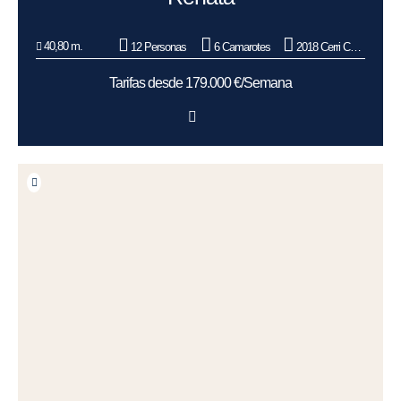
40,80 m.
12 Personas
6 Camarotes
2018 Cerri Cantieri Navali CCN
Tarifas desde 179.000 €/Semana