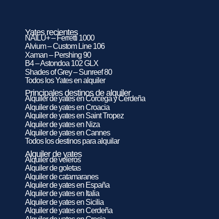
Yates recientes
NAILU+ – Ferretti 1000
Alvium – Custom Line 106
Xaman – Pershing 90
B4 – Astondoa 102 GLX
Shades of Grey – Sunreef 80
Todos los Yates en alquiler
Principales destinos de alquiler
Alquiler de yates en Córcega y Cerdeña
Alquiler de yates en Croacia
Alquiler de yates en Saint Tropez
Alquiler de yates en Niza
Alquiler de yates en Cannes
Todos los destinos para alquilar
Alquiler de yates
Alquiler de veleros
Alquiler de goletas
Alquiler de catamaranes
Alquiler de yates en España
Alquiler de yates en Italia
Alquiler de yates en Sicilia
Alquiler de yates en Cerdeña