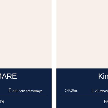
MARE
Kin
47,00 m.
2010 Saba Yacht Antalya
22 Person
che
Pr