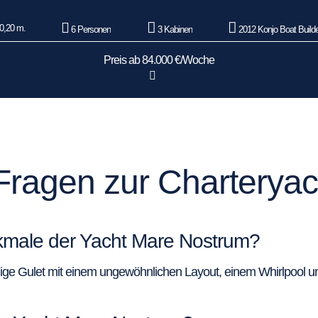
0,20 m.
6 Personen
3 Kabinen
2012 Konjo Boat Build
Preis ab 84.000 €/Woche
 Fragen zur Chartery
rkmale der Yacht Mare Nostrum?
ge Gulet mit einem ungewöhnlichen Layout, einem Whirlpool und