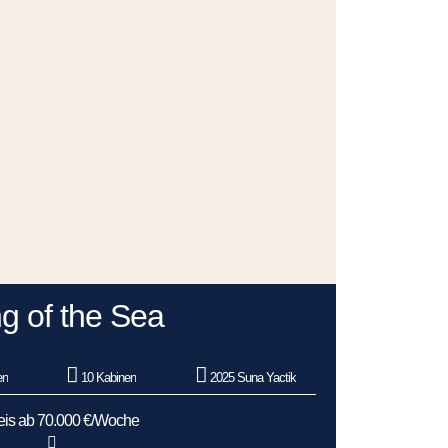
g of the Sea
en
10 Kabinen
2025 Suna Yactik
eis ab 70.000 €/Woche