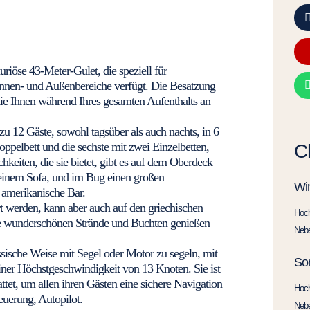
se 43-Meter-Gulet, die speziell für
nnen- und Außenbereiche verfügt. Die Besatzung
 Ihnen während Ihres gesamten Aufenthalts an
zu 12 Gäste, sowohl tagsüber als auch nachts, in 6
ppelbett und die sechste mit zwei Einzelbetten,
C
hkeiten, die sie bietet, gibt es auf dem Oberdeck
inem Sofa, und im Bug einen großen
Win
 amerikanische Bar.
rt werden, kann aber auch auf den griechischen
Hoc
se wunderschönen Strände und Buchten genießen
Neb
sche Weise mit Segel oder Motor zu segeln, mit
So
ner Höchstgeschwindigkeit von 13 Knoten. Sie ist
tet, um allen ihren Gästen eine sichere Navigation
Hoc
uerung, Autopilot.
Neb