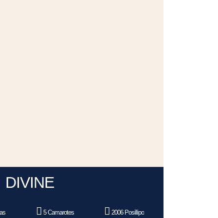
DIVINE
as
5 Camarotes
2006 Posillipo