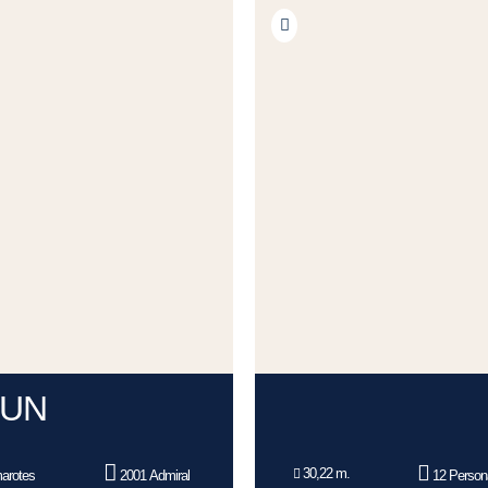
FUN
30,22 m.
arotes
2001 Admiral
12 Person