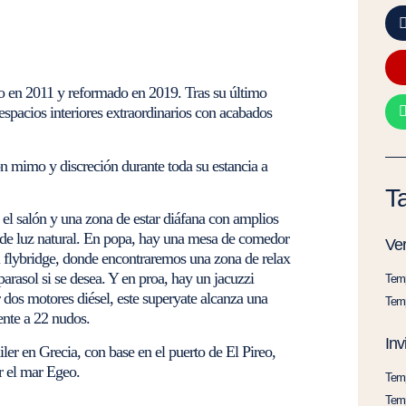
 en 2011 y reformado en 2019. Tras su último
spacios interiores extraordinarios con acabados
on mimo y discreción durante toda su estancia a
Ta
s el salón y una zona de estar diáfana con amplios
da de luz natural. En popa, hay una mesa de comedor
Ver
al flybridge, donde encontraremos una zona de relax
arasol si se desea. Y en proa, hay un jacuzzi
Temp
 dos motores diésel, este superyate alcanza una
Temp
nte a 22 nudos.
Inv
iler en Grecia, con base en el puerto de El Pireo,
ar el mar Egeo.
Temp
Temp