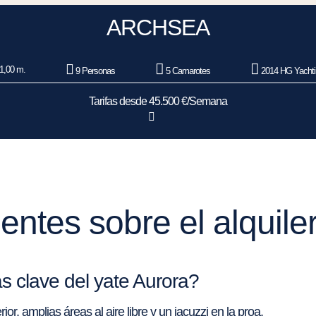
ARCHSEA
1,00 m.
9 Personas
5 Camarotes
2014 HG Yachti
Tarifas desde 45.500 €/Semana
entes sobre el alquiler
as clave del yate Aurora?
or, amplias áreas al aire libre y un jacuzzi en la proa.