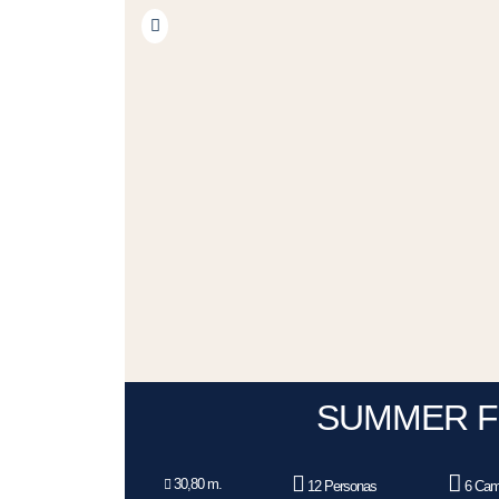
SUMMER 
30,80 m.
12 Personas
6 Cam