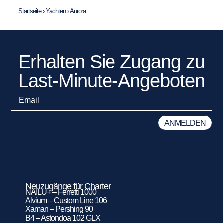
Startseite
›
Yachten
›
Aurora
Erhalten Sie Zugang zu
Last-Minute-Angeboten
Neuzugänge für Charter
NAILU+ – Ferretti 1000
Alvium – Custom Line 106
Xaman – Pershing 90
B4 – Astondoa 102 GLX