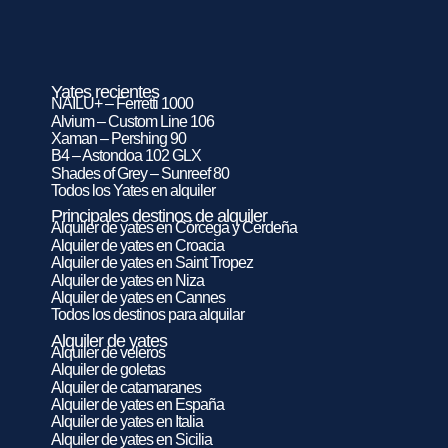
Yates recientes
NAILU+ – Ferretti 1000
Alvium – Custom Line 106
Xaman – Pershing 90
B4 – Astondoa 102 GLX
Shades of Grey – Sunreef 80
Todos los Yates en alquiler
Principales destinos de alquiler
Alquiler de yates en Córcega y Cerdeña
Alquiler de yates en Croacia
Alquiler de yates en Saint Tropez
Alquiler de yates en Niza
Alquiler de yates en Cannes
Todos los destinos para alquilar
Alquiler de yates
Alquiler de veleros
Alquiler de goletas
Alquiler de catamaranes
Alquiler de yates en España
Alquiler de yates en Italia
Alquiler de yates en Sicilia