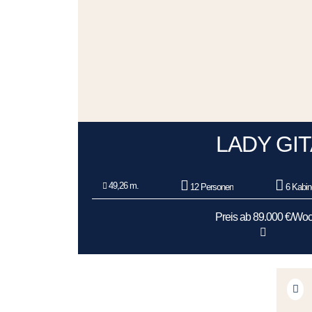
LADY GIT
49,26 m.
12 Personen
6 Kabin
Preis ab 89.000 €/Wo