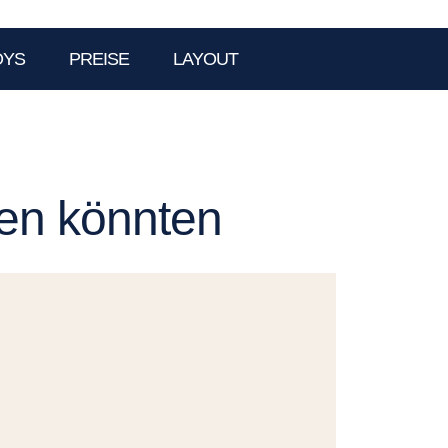
OYS
PREISE
LAYOUT
len könnten