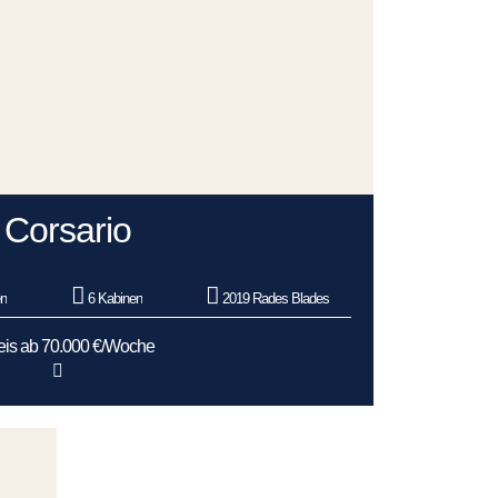
Corsario
en
6 Kabinen
2019 Rades Blades
eis ab 70.000 €/Woche