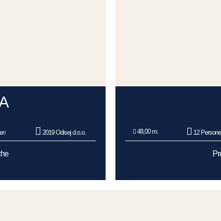
A
48,00 m.
en
2019 Odisej d.o.o.
12 Person
che
Pr