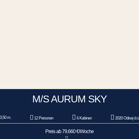
M/S AURUM SKY
3,50 m.
12 Personen
6 Kabinen
2020 Odisej d.o
Preis ab 79.660 €/Woche