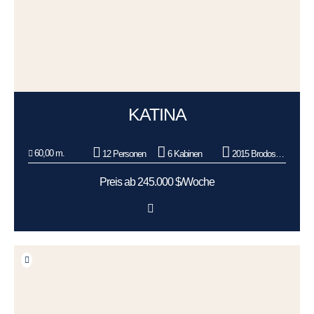
KATINA
60,00 m.
12 Personen
6 Kabinen
2015 Brodosplit BSO d.o.o.
Preis ab 245.000 $/Woche