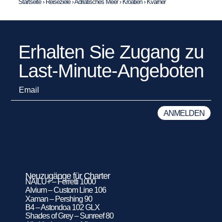
Startseite
›
Reiseziele
›
Adriatisches Meer
›
Kroatien
›
Kvarner
Erhalten Sie Zugang zu
Last-Minute-Angeboten
Neuzugänge für Charter
NAILU+ – Ferretti 1000
Alvium – Custom Line 106
Xaman – Pershing 90
B4 – Astondoa 102 GLX
Shades of Grey – Sunreef 80