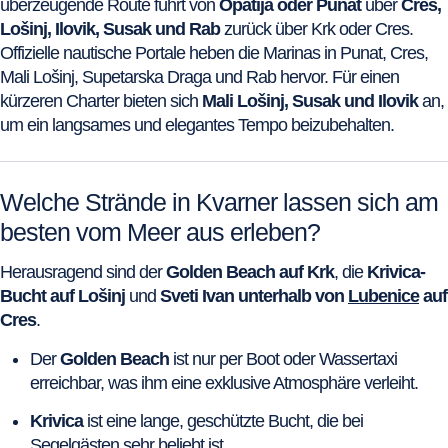
überzeugende Route führt von
Opatija oder Punat
über
Cres,
Lošinj, Ilovik, Susak und Rab
zurück über Krk oder Cres.
Offizielle nautische Portale heben die Marinas in Punat, Cres,
Mali Lošinj, Supetarska Draga und Rab hervor. Für einen
kürzeren Charter bieten sich
Mali Lošinj, Susak und Ilovik
an,
um ein langsames und elegantes Tempo beizubehalten.
Welche Strände in Kvarner lassen sich am
besten vom Meer aus erleben?
Herausragend sind der
Golden Beach auf Krk
, die
Krivica-
Bucht auf Lošinj
und
Sveti Ivan unterhalb von
Lubenice
auf
Cres
.
Der
Golden Beach
ist nur per Boot oder Wassertaxi
erreichbar, was ihm eine exklusive Atmosphäre verleiht.
Krivica
ist eine lange, geschützte Bucht, die bei
Segelgästen sehr beliebt ist.