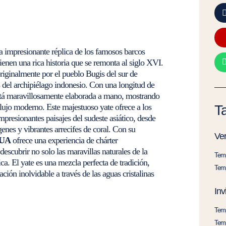
a impresionante réplica de los famosos barcos
tienen una rica historia que se remonta al siglo XVI.
riginalmente por el pueblo Bugis del sur de
s del archipiélago indonesio. Con una longitud de
tá maravillosamente elaborada a mano, mostrando
 lujo moderno. Este majestuoso yate ofrece a los
Ta
presionantes paisajes del sudeste asiático, desde
genes y vibrantes arrecifes de coral. Con su
Ver
BUA
ofrece una experiencia de chárter
scubrir no solo las maravillas naturales de la
Temp
tica. El yate es una mezcla perfecta de tradición,
Temp
ión inolvidable a través de las aguas cristalinas
Inv
Temp
Temp