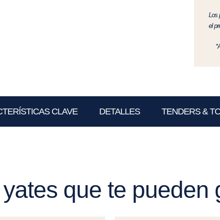
Los 
el p
*
TERÍSTICAS CLAVE
DETALLES
TENDERS & T
 yates que te pueden 