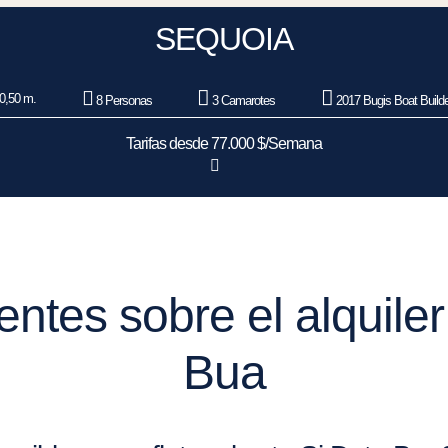
SEQUOIA
0,50 m.
8 Personas
3 Camarotes
2017 Bugis Boat Build
Tarifas desde 77.000 $/Semana
ntes sobre el alquiler
Bua