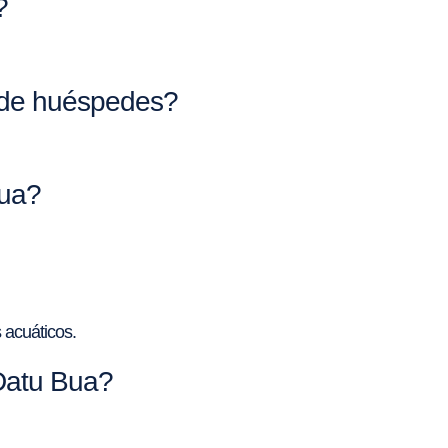
?
d de huéspedes?
Bua?
 acuáticos.
 Datu Bua?