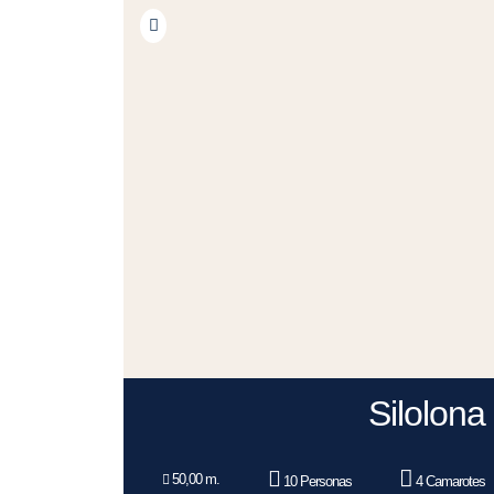
Silolona
50,00 m.
10 Personas
4 Camarotes