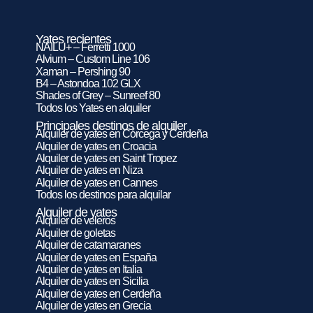
Yates recientes
NAILU+ – Ferretti 1000
Alvium – Custom Line 106
Xaman – Pershing 90
B4 – Astondoa 102 GLX
Shades of Grey – Sunreef 80
Todos los Yates en alquiler
Principales destinos de alquiler
Alquiler de yates en Córcega y Cerdeña
Alquiler de yates en Croacia
Alquiler de yates en Saint Tropez
Alquiler de yates en Niza
Alquiler de yates en Cannes
Todos los destinos para alquilar
Alquiler de yates
Alquiler de veleros
Alquiler de goletas
Alquiler de catamaranes
Alquiler de yates en España
Alquiler de yates en Italia
Alquiler de yates en Sicilia
Alquiler de yates en Cerdeña
Alquiler de yates en Grecia