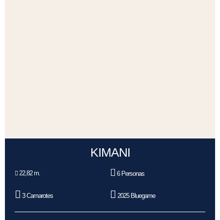
KIMANI
22,82 m.
6 Personas
3 Camarotes
2025 Bluegame