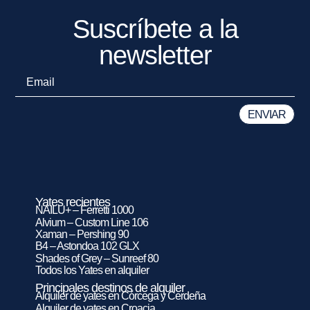
Suscríbete a la
newsletter
Yates recientes
NAILU+ – Ferretti 1000
Alvium – Custom Line 106
Xaman – Pershing 90
B4 – Astondoa 102 GLX
Shades of Grey – Sunreef 80
Todos los Yates en alquiler
Principales destinos de alquiler
Alquiler de yates en Córcega y Cerdeña
Alquiler de yates en Croacia