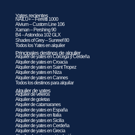
Yates recientes
NAILU+ – Ferretti 1000
Alvium – Custom Line 106
Xaman – Pershing 90
B4 – Astondoa 102 GLX
Shades of Grey – Sunreef 80
Todos los Yates en alquiler
Principales destinos de alquiler
Alquiler de yates en Córcega y Cerdeña
Alquiler de yates en Croacia
Alquiler de yates en Saint Tropez
Alquiler de yates en Niza
Alquiler de yates en Cannes
Todos los destinos para alquilar
Alquiler de yates
Alquiler de veleros
Alquiler de goletas
Alquiler de catamaranes
Alquiler de yates en España
Alquiler de yates en Italia
Alquiler de yates en Sicilia
Alquiler de yates en Cerdeña
Alquiler de yates en Grecia