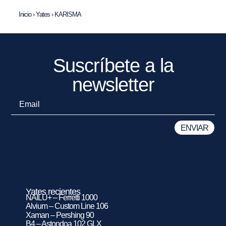
Inicio
›
Yates
›
KARISMA
Suscríbete a la
newsletter
Yates recientes
NAILU+ – Ferretti 1000
Alvium – Custom Line 106
Xaman – Pershing 90
B4 – Astondoa 102 GLX