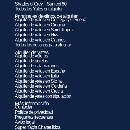
Shades of Grey – Sunreef 80
Todos los Yates en alquiler
Principales destinos de alquiler
Alquiler de yates en Córcega y Cerdeña
Alquiler de yates en Croacia
Alquiler de yates en Saint Tropez
Alquiler de yates en Niza
Alquiler de yates en Cannes
Todos los destinos para alquilar
Alquiler de yates
Alquiler de veleros
Alquiler de goletas
Alquiler de catamaranes
Alquiler de yates en España
Alquiler de yates en Italia
Alquiler de yates en Sicilia
Alquiler de yates en Cerdeña
Alquiler de yates en Grecia
Alquiler de yates con tripulación
Más información
Contactar
Política de privacidad
Preguntas frecuentes
Aviso legal
Super Yacht Charter Ibiza