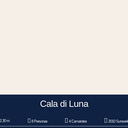
Cala di Luna
2,30 m.
8 Personas
4 Camarotes
2010 Sunseek