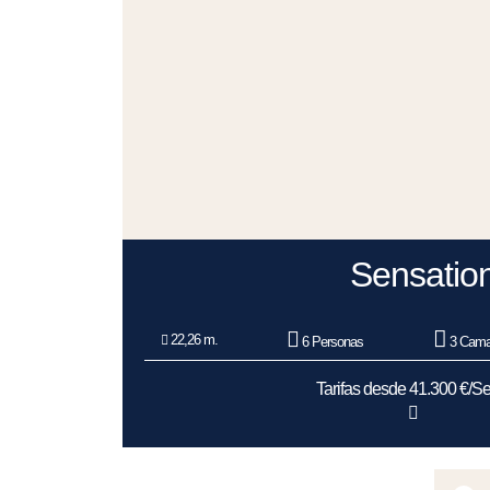
Sensatio
22,26 m.
6 Personas
3 Cama
Tarifas desde 41.300 €/