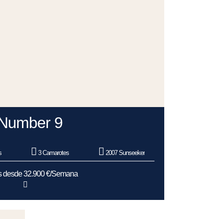
Number 9
s
3 Camarotes
2007 Sunseeker
as desde 32.900 €/Semana