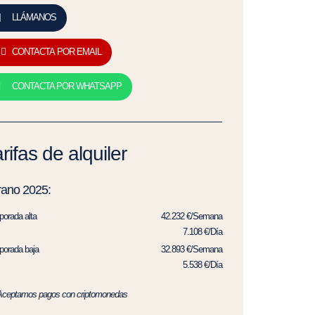
LLÁMANOS
CONTACTA POR EMAIL
CONTACTA POR WHATSAPP
rifas de alquiler
rano 2025:
orada alta
42.232 €/Semana
7.108 €/Día
orada baja
32.893 €/Semana
5.538 €/Día
Aceptamos pagos con criptomonedas