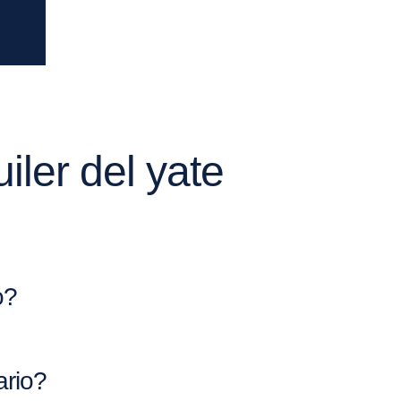
iler del yate
o?
ario?