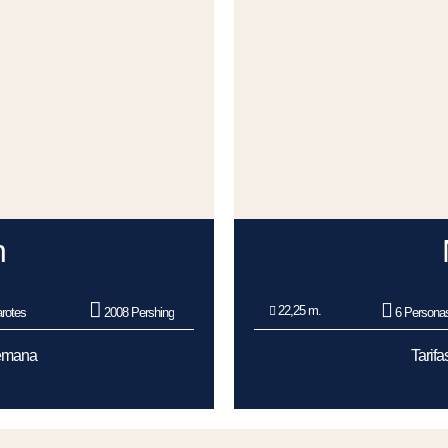
n
22,25 m.
rotes
2008 Pershing
6 Persona
Semana
Tarif