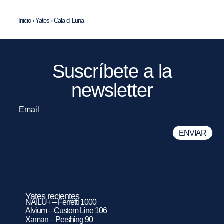
Inicio
›
Yates
›
Cala di Luna
Suscríbete a la
newsletter
Yates recientes
NAILU+ – Ferretti 1000
Alvium – Custom Line 106
Xaman – Pershing 90