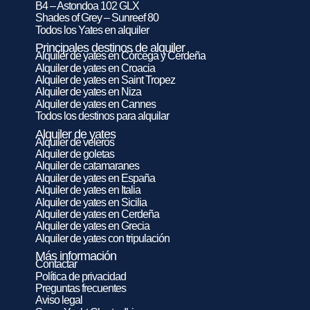
B4 – Astondoa 102 GLX
Shades of Grey – Sunreef 80
Todos los Yates en alquiler
Principales destinos de alquiler
Alquiler de yates en Córcega y Cerdeña
Alquiler de yates en Croacia
Alquiler de yates en Saint Tropez
Alquiler de yates en Niza
Alquiler de yates en Cannes
Todos los destinos para alquilar
Alquiler de yates
Alquiler de veleros
Alquiler de goletas
Alquiler de catamaranes
Alquiler de yates en España
Alquiler de yates en Italia
Alquiler de yates en Sicilia
Alquiler de yates en Cerdeña
Alquiler de yates en Grecia
Alquiler de yates con tripulación
Más información
Contactar
Política de privacidad
Preguntas frecuentes
Aviso legal