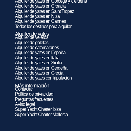
Alquiler de yates en Córcega y Cerdeña
Alquiler de yates en Croacia
Alquiler de yates en Saint Tropez
Alquiler de yates en Niza
Alquiler de yates en Cannes
Todos los destinos para alquilar
Alquiler de yates
Alquiler de veleros
Alquiler de goletas
Alquiler de catamaranes
Alquiler de yates en España
Alquiler de yates en Italia
Alquiler de yates en Sicilia
Alquiler de yates en Cerdeña
Alquiler de yates en Grecia
Alquiler de yates con tripulación
Más información
Contactar
Política de privacidad
Preguntas frecuentes
Aviso legal
Super Yacht Charter Ibiza
Super Yacht Charter Mallorca