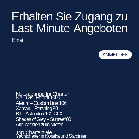
Erhalten Sie Zugang zu
Last-Minute-Angeboten
Neuzugänge für Charter
NAILU+ – Ferretti 1000
Alvium – Custom Line 106
Xaman – Pershing 90
B4 – Astondoa 102 GLX
Shades of Grey – Sunreef 80
Alle Yachten zum Mieten
Top-Charterziele
Yachtcharter in Korsika und Sardinien