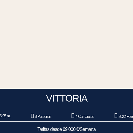
VITTORIA
6,95 m.
8 Personas
4 Camarotes
2022 Ferre
Tarifas desde 69.000 €/Semana