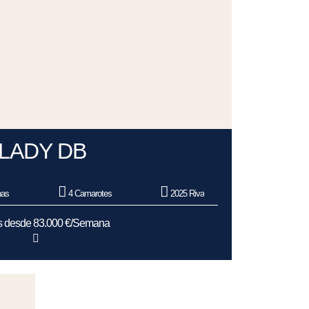
LADY DB
nas
4 Camarotes
2025 Riva
as desde 83.000 €/Semana