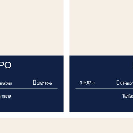
PO
26,92 m.
marotes
2024 Riva
8 Perso
Semana
Tarif