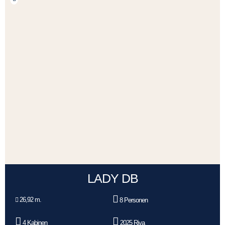
LADY DB
26,92 m.
8 Personen
4 Kabinen
2025 Riva