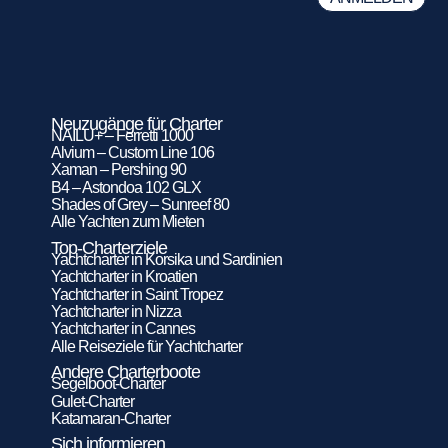
Neuzugänge für Charter
NAILU+ – Ferretti 1000
Alvium – Custom Line 106
Xaman – Pershing 90
B4 – Astondoa 102 GLX
Shades of Grey – Sunreef 80
Alle Yachten zum Mieten
Top-Charterziele
Yachtcharter in Korsika und Sardinien
Yachtcharter in Kroatien
Yachtcharter in Saint Tropez
Yachtcharter in Nizza
Yachtcharter in Cannes
Alle Reiseziele für Yachtcharter
Andere Charterboote
Segelboot-Charter
Gulet-Charter
Katamaran-Charter
Sich informieren