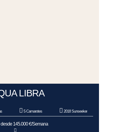
QUA LIBRA
as
5 Camarotes
2018 Sunseeker
s desde 145.000 €/Semana