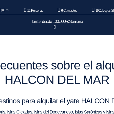
0,00 m.
12 Personas
6 Camarotes
1991 Lloyds S
Tarifas desde 100.000 €/Semana
ecuentes sobre el alqu
HALCON DEL MAR
 destinos para alquilar el yate HALCO
is, Islas Cícladas, Islas del Dodecaneso, Islas Sarónicas y Isl