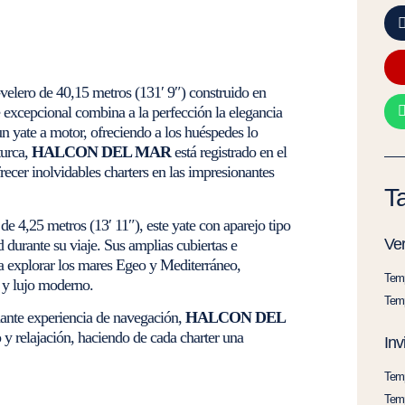
elero de 40,15 metros (131′ 9″) construido en
e excepcional combina a la perfección la elegancia
 un yate a motor, ofreciendo a los huéspedes lo
urca,
HALCON DEL MAR
está registrado en el
recer inolvidables charters en las impresionantes
Ta
e 4,25 metros (13′ 11″), este yate con aparejo tipo
Ve
durante su viaje. Sus amplias cubiertas e
ara explorar los mares Egeo y Mediterráneo,
Temp
l y lujo moderno.
Temp
ante experiencia de navegación,
HALCON DEL
o y relajación, haciendo de cada charter una
Inv
Temp
Temp