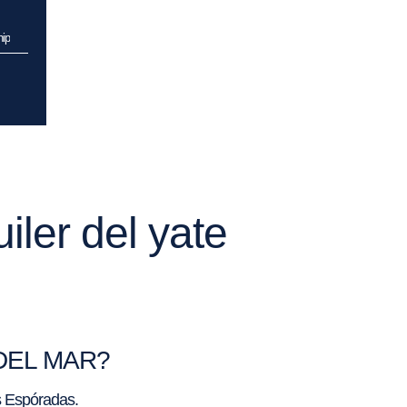
hip
iler del yate
N DEL MAR?
as Espóradas.