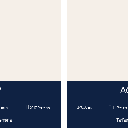
V
A
40,05 m.
rotes
2017 Princess
11 Person
/Semana
Tarifa