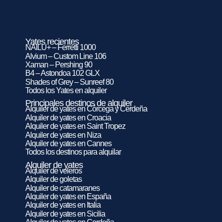
Yates recientes
NAILU+ – Ferretti 1000
Alvium – Custom Line 106
Xaman – Pershing 90
B4 – Astondoa 102 GLX
Shades of Grey – Sunreef 80
Todos los Yates en alquiler
Principales destinos de alquiler
Alquiler de yates en Córcega y Cerdeña
Alquiler de yates en Croacia
Alquiler de yates en Saint Tropez
Alquiler de yates en Niza
Alquiler de yates en Cannes
Todos los destinos para alquilar
Alquiler de yates
Alquiler de veleros
Alquiler de goletas
Alquiler de catamaranes
Alquiler de yates en España
Alquiler de yates en Italia
Alquiler de yates en Sicilia