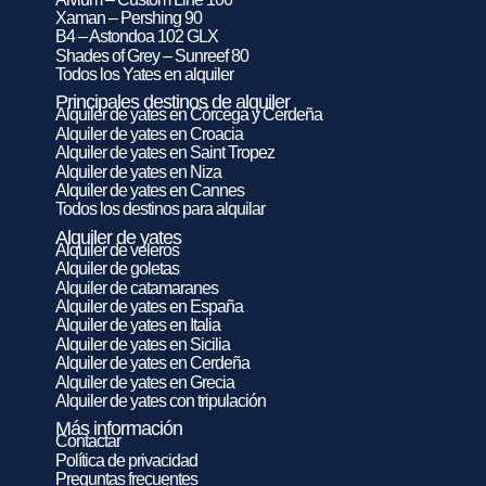
Xaman – Pershing 90
B4 – Astondoa 102 GLX
Shades of Grey – Sunreef 80
Todos los Yates en alquiler
Principales destinos de alquiler
Alquiler de yates en Córcega y Cerdeña
Alquiler de yates en Croacia
Alquiler de yates en Saint Tropez
Alquiler de yates en Niza
Alquiler de yates en Cannes
Todos los destinos para alquilar
Alquiler de yates
Alquiler de veleros
Alquiler de goletas
Alquiler de catamaranes
Alquiler de yates en España
Alquiler de yates en Italia
Alquiler de yates en Sicilia
Alquiler de yates en Cerdeña
Alquiler de yates en Grecia
Alquiler de yates con tripulación
Más información
Contactar
Política de privacidad
Preguntas frecuentes