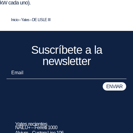
kW cada uno).
Inicio
›
Yates
›
DE LISLE III
Suscríbete a la
newsletter
Yates recientes
NAILU+ – Ferretti 1000
Alvium – Custom Line 106