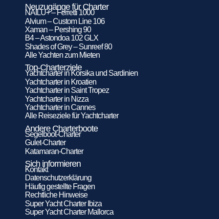
Neuzugänge für Charter
NAILU+ – Ferretti 1000
Alvium – Custom Line 106
Xaman – Pershing 90
B4 – Astondoa 102 GLX
Shades of Grey – Sunreef 80
Alle Yachten zum Mieten
Top-Charterziele
Yachtcharter in Korsika und Sardinien
Yachtcharter in Kroatien
Yachtcharter in Saint Tropez
Yachtcharter in Nizza
Yachtcharter in Cannes
Alle Reiseziele für Yachtcharter
Andere Charterboote
Segelboot-Charter
Gulet-Charter
Katamaran-Charter
Sich informieren
Kontakt
Datenschutzerklärung
Häufig gestellte Fragen
Rechtliche Hinweise
Super Yacht Charter Ibiza
Super Yacht Charter Mallorca