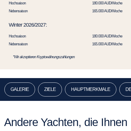
Hochsaison
180.000 AUD/Woche
Nebensaison
165.000 AUD/Woche
Winter 2026/2027:
Hochsaison
180.000 AUD/Woche
Nebensaison
165.000 AUD/Woche
*Wir akzeptieren Kryptowährungszahlungen
GALERIE
ZIELE
HAUPTMERKMALE
DE
Andere Yachten, die Ihnen