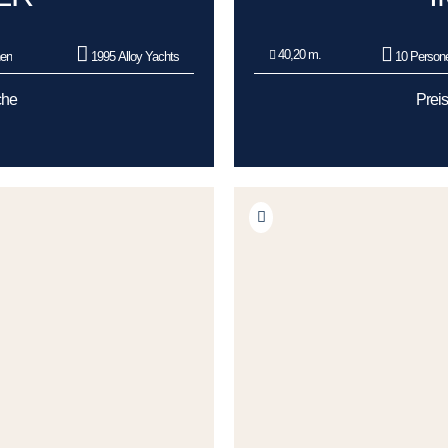
40,20 m.
nen
1995 Alloy Yachts
10 Person
che
Prei