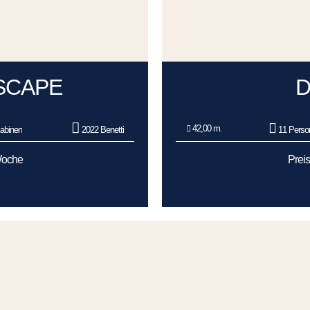
SCAPE
D
42,00 m.
abinen
2022 Benetti
11 Perso
Woche
Prei