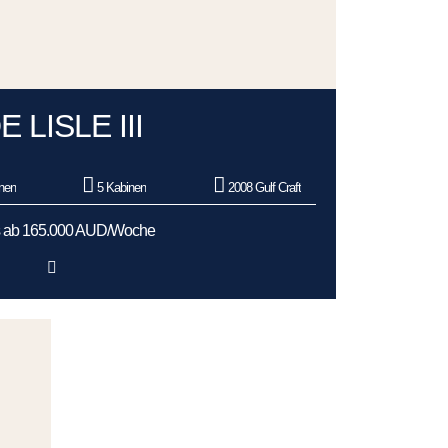
E LISLE III
nen
5 Kabinen
2008 Gulf Craft
s ab 165.000 AUD/Woche