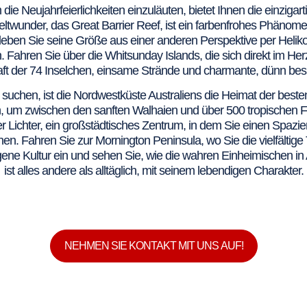
die Neujahrfeierlichkeiten einzuläuten, bietet Ihnen die einziga
twunder, das Great Barrier Reef, ist ein farbenfrohes Phänomen
rleben Sie seine Größe aus einer anderen Perspektive per Helik
 Fahren Sie über die Whitsunday Islands, die sich direkt im Her
t der 74 Inselchen, einsame Strände und charmante, dünn besi
suchen, ist die Nordwestküste Australiens die Heimat der besten
 um zwischen den sanften Walhaien und über 500 tropischen F
 der Lichter, ein großstädtisches Zentrum, in dem Sie einen Spaz
n. Fahren Sie zur Mornington Peninsula, wo Sie die vielfältige 
gene Kultur ein und sehen Sie, wie die wahren Einheimischen in 
ist alles andere als alltäglich, mit seinem lebendigen Charakter.
NEHMEN SIE KONTAKT MIT UNS AUF!