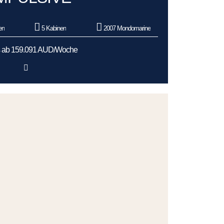
en
5 Kabinen
2007 Mondomarine
s ab 159.091 AUD/Woche