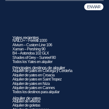
Yates recientes
NAILU+ – Ferretti 1000
Alvium – Custom Line 106
Xaman – Pershing 90
B4 – Astondoa 102 GLX
Shades of Grey – Sunreef 80
Todos los Yates en alquiler
Principales destinos de alquiler
Alquiler de yates en Córcega y Cerdeña
Alquiler de yates en Croacia
Alquiler de yates en Saint Tropez
Alquiler de yates en Niza
Alquiler de yates en Cannes
Todos los destinos para alquilar
Alquiler de yates
Alquiler de veleros
Alquiler de goletas