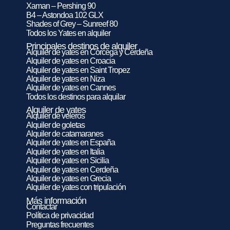
Xaman – Pershing 90
B4 – Astondoa 102 GLX
Shades of Grey – Sunreef 80
Todos los Yates en alquiler
Principales destinos de alquiler
Alquiler de yates en Córcega y Cerdeña
Alquiler de yates en Croacia
Alquiler de yates en Saint Tropez
Alquiler de yates en Niza
Alquiler de yates en Cannes
Todos los destinos para alquilar
Alquiler de yates
Alquiler de veleros
Alquiler de goletas
Alquiler de catamaranes
Alquiler de yates en España
Alquiler de yates en Italia
Alquiler de yates en Sicilia
Alquiler de yates en Cerdeña
Alquiler de yates en Grecia
Alquiler de yates con tripulación
Más información
Contactar
Política de privacidad
Preguntas frecuentes