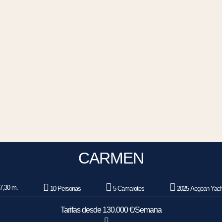
CARMEN
7,30 m.
10 Personas
5 Camarotes
2025 Aegean Yach
Tarifas desde 130.000 €/Semana