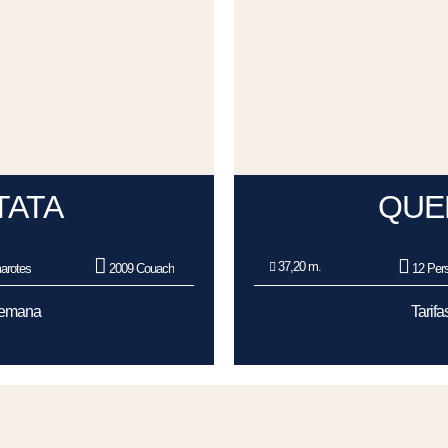
TATA
QUE
37,20 m.
arotes
2009 Couach
12 Per
/Semana
Tarif