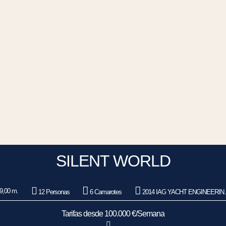
SILENT WORLD
9,00 m.
12 Personas
6 Camarotes
2014 IAG YACHT ENGINEERING CO LTD
Tarifas desde 100.000 €/Semana