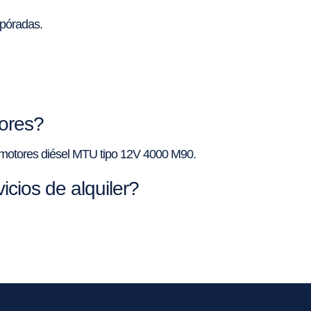
spóradas.
tores?
2 motores diésel MTU tipo 12V 4000 M90.
cios de alquiler?