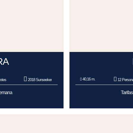
RA
40,16 m.
otes
2018 Sunseeker
12 Person
/Semana
Tarifa