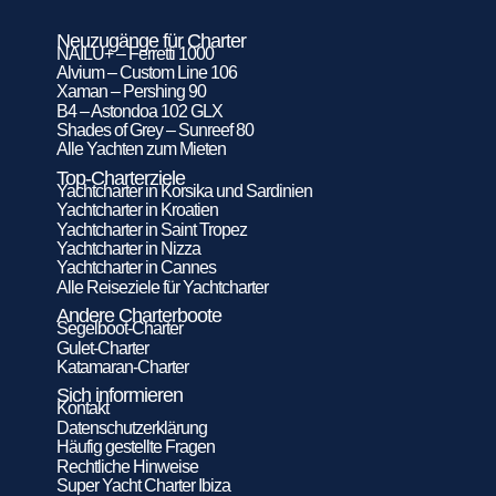
Neuzugänge für Charter
NAILU+ – Ferretti 1000
Alvium – Custom Line 106
Xaman – Pershing 90
B4 – Astondoa 102 GLX
Shades of Grey – Sunreef 80
Alle Yachten zum Mieten
Top-Charterziele
Yachtcharter in Korsika und Sardinien
Yachtcharter in Kroatien
Yachtcharter in Saint Tropez
Yachtcharter in Nizza
Yachtcharter in Cannes
Alle Reiseziele für Yachtcharter
Andere Charterboote
Segelboot-Charter
Gulet-Charter
Katamaran-Charter
Sich informieren
Kontakt
Datenschutzerklärung
Häufig gestellte Fragen
Rechtliche Hinweise
Super Yacht Charter Ibiza