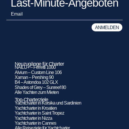
Last-Minute-Angeboten
Neuzugänge für Charter
NAILU+ – Ferretti 1000
Alvium – Custom Line 106
Xaman – Pershing 90
B4 – Astondoa 102 GLX
Shades of Grey – Sunreef 80
Alle Yachten zum Mieten
Top-Charterziele
Yachtcharter in Korsika und Sardinien
Yachtcharter in Kroatien
Yachtcharter in Saint Tropez
Yachtcharter in Nizza
Yachtcharter in Cannes
Alle Reiseziele für Yachtcharter