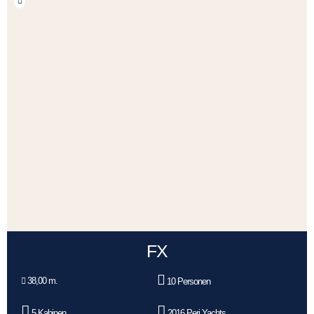
FX
38,00 m.
10 Personen
5 Kabinen
2016 Peri Yachts