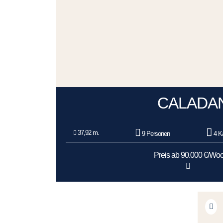
CALADA
37,92 m.
9 Personen
4 K
Preis ab 90.000 €/Wo