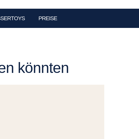
SSERTOYS
PREISE
len könnten