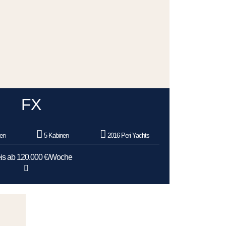
FX
en
5 Kabinen
2016 Peri Yachts
is ab 120.000 €/Woche