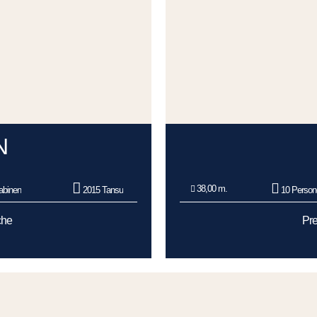
N
38,00 m.
abinen
2015 Tansu
10 Person
che
Pre