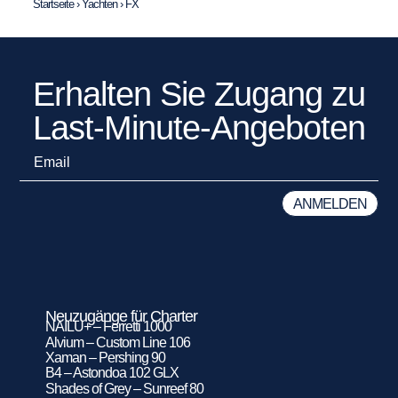
Startseite
›
Yachten
›
FX
Erhalten Sie Zugang zu
Last-Minute-Angeboten
Neuzugänge für Charter
NAILU+ – Ferretti 1000
Alvium – Custom Line 106
Xaman – Pershing 90
B4 – Astondoa 102 GLX
Shades of Grey – Sunreef 80