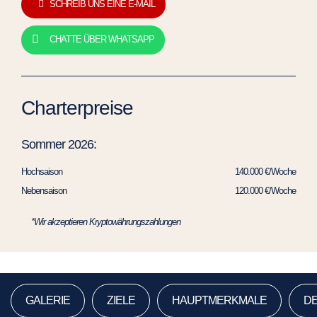
SCHREIB UNS EINE E-MAIL
CHATTE ÜBER WHATSAPP
Charterpreise
Sommer 2026:
Hochsaison
140.000 €/Woche
Nebensaison
120.000 €/Woche
*Wir akzeptieren Kryptowährungszahlungen
GALERIE
ZIELE
HAUPTMERKMALE
DE