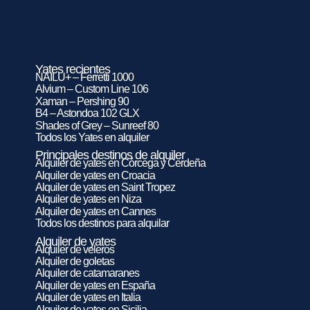
Yates recientes
NAILU+ – Ferretti 1000
Alvium – Custom Line 106
Xaman – Pershing 90
B4 – Astondoa 102 GLX
Shades of Grey – Sunreef 80
Todos los Yates en alquiler
Principales destinos de alquiler
Alquiler de yates en Córcega y Cerdeña
Alquiler de yates en Croacia
Alquiler de yates en Saint Tropez
Alquiler de yates en Niza
Alquiler de yates en Cannes
Todos los destinos para alquilar
Alquiler de yates
Alquiler de veleros
Alquiler de goletas
Alquiler de catamaranes
Alquiler de yates en España
Alquiler de yates en Italia
Alquiler de yates en Sicilia