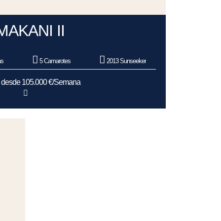
MAKANI II
as
5 Camarotes
2013 Sunseeker
s desde 105.000 €/Semana