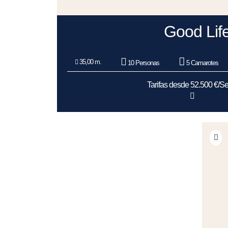
Good Lif
35,00 m.
10 Personas
5 Camarotes
Tarifas desde 52.500 €/