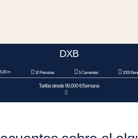
DXB
5,00 m.
10 Personas
5 Camarotes
2003 Bene
Tarifas desde 90.000 €/Semana