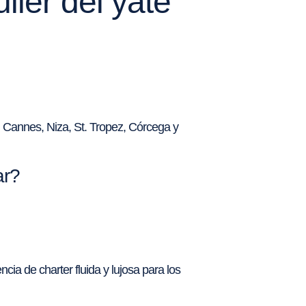
iler del yate
s, Cannes, Niza, St. Tropez, Córcega y
ar?
ia de charter fluida y lujosa para los