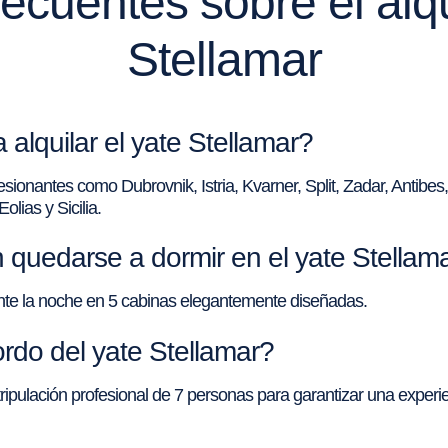
ecuentes sobre el alqu
Stellamar
 alquilar el yate Stellamar?
esionantes como Dubrovnik, Istria, Kvarner, Split, Zadar, Antibe
olias y Sicilia.
uedarse a dormir en el yate Stellam
nte la noche en 5 cabinas elegantemente diseñadas.
rdo del yate Stellamar?
pulación profesional de 7 personas para garantizar una experienc