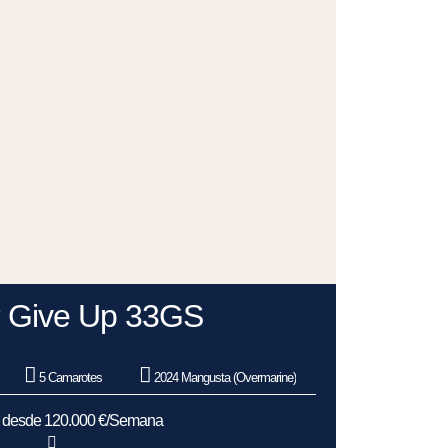
 Give Up 33GS
5 Camarotes
2024 Mangusta (Overmarine)
s desde 120.000 €/Semana