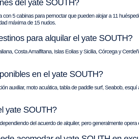
iones del yate SOUTH?
 con 5 cabinas para pernoctar que pueden alojar a 11 huéspede
idad máxima de 15 nudos.
estinos para alquilar el yate SOUTH?
iana, Costa Amalfitana, Islas Eolias y Sicilia, Córcega y Cerdeñ
ponibles en el yate SOUTH?
auxiliar, moto acuática, tabla de paddle surf, Seabob, esquí a
del yate SOUTH?
ependiendo del acuerdo de alquiler, pero generalmente opera e
ede acomodar el yate SOUTH en excur