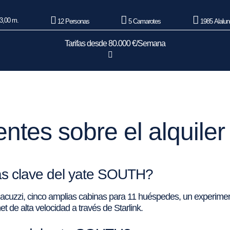
3,00 m.
12 Personas
5 Camarotes
1985 Alalun
Tarifas desde 80.000 €/Semana
entes sobre el alquile
cas clave del yate SOUTH?
acuzzi, cinco amplias cabinas para 11 huéspedes, un experiment
t de alta velocidad a través de Starlink.