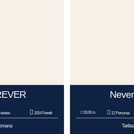
REVER
Never
33,00 m.
arotes
2024 Ferretti
12 Personas
/Semana
Tarifa