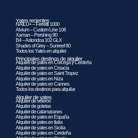
Yates recientes
NAILU+ – Ferretti 1000
Alvium – Custom Line 106
Xaman – Pershing 90
B4 – Astondoa 102 GLX
Shades of Grey – Sunreef 80
Todos los Yates en alquiler
Principales destinos de alquiler
Alquiler de yates en Córcega y Cerdeña
Alquiler de yates en Croacia
Alquiler de yates en Saint Tropez
Alquiler de yates en Niza
Alquiler de yates en Cannes
Todos los destinos para alquilar
Alquiler de yates
Alquiler de veleros
Alquiler de goletas
Alquiler de catamaranes
Alquiler de yates en España
Alquiler de yates en Italia
Alquiler de yates en Sicilia
Alquiler de yates en Cerdeña