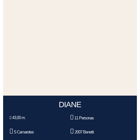
DIANE
43,00 m.
11 Personas
5 Camarotes
2007 Benetti